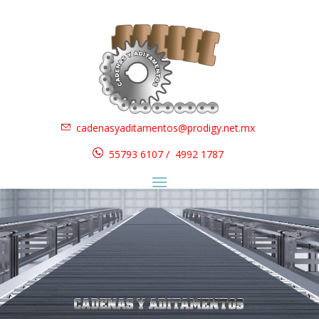
cadenasyaditamentos@prodigy.net.mx
55793 6107 / 4992 1787